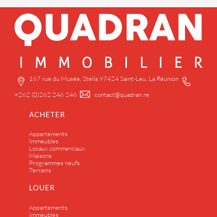
167 rue du Musée, Stella
97424 Saint-Leu, La Réunion
+262 (0)262 246 246
contact@quadran.re
ACHETER
Appartements
Immeubles
Locaux commerciaux
Maisons
Programmes neufs
Terrains
LOUER
Appartements
Immeubles