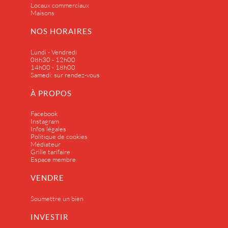
Locaux commerciaux
Maisons
NOS HORAIRES
Lundi - Vendredi
08h30 - 12h00
14h00 - 18h00
Samedi: sur rendez-vous
À PROPOS
Facebook
Instagram
Infos légales
Politique de cookies
Médiateur
Grille tarifaire
Espace membre
VENDRE
Soumettre un bien
INVESTIR