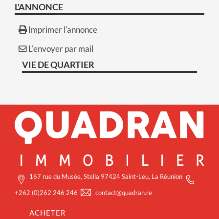
L'ANNONCE
Imprimer l'annonce
L'envoyer par mail
VIE DE QUARTIER
167 rue du Musée, Stella
97424 Saint-Leu, La Réunion
+262 (0)262 246 246
contact@quadran.re
ACHETER