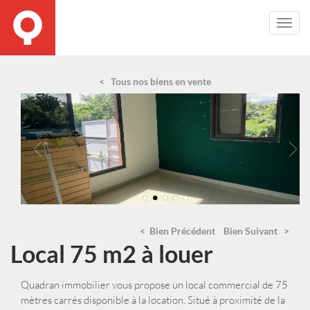
Toggl
Navig
< Tous nos biens en vente
< Bien Précédent
Bien Suivant >
Local 75 m2 à louer
Quadran immobilier vous propose un local commercial de 75
mètres carrés disponible à la location. Situé à proximité de la