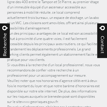
ligne des 400 entre le Tampon et St Pierre, au premier étage
d'un immeuble équipé d'un ascenseur accessible aux
personnes à mobilité réduite, ce local comprend
actuellement trois bureaux, un espace de stockage, un lavabo
et un WC. Les cloisons sont amovibles, offrant ainsi plusieurs
possibilités d'aménagement.
L'un des principaux avantages de ce local est son accessibilité.
Situé à proximité d'une quatre voies, il est facilement
accessible depuis les principaux axes routiers, ce qui facilite
grandement les déplacements professionnels. Le grand
parking clients permet également un stationnement facile et
pratique pour vos clients.
Si vous êtes à la recherche d'un local professionnel, nous vous
recommandons de confier votre recherche à un
professionnel pour un accompagnement sur mesure.
Veuillez noter que nos honoraires d'agence s'élèvent à deux
fois le montant du loyer et que notre barème d'honoraires est
disponible sur notre site internet. De plus, des informations
sur les risques auxquels ce bienestexposé sont disponibles
sur le sitewww.georisques.gouv.fr.
Pour plus d'informations, n'hésitez pas à contacter votre